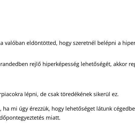
a valóban eldöntötted, hogy szeretnél belépni a hipe
andedben rejlő hiperképesség lehetőségét, akkor regis
piacokra lépni, de csak töredékének sikerül ez.
n, ha mi úgy érezzük, hogy lehetőséget látunk céged
időpontegyeztetés miatt.