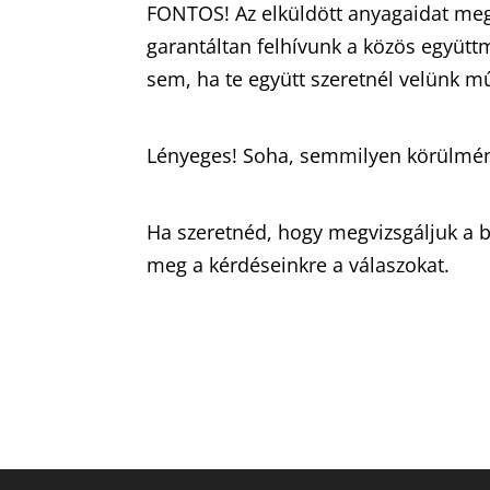
FONTOS! Az elküldött anyagaidat megv
garantáltan felhívunk a közös együtt
sem, ha te együtt szeretnél velünk m
Lényeges! Soha, semmilyen körülmény
Ha szeretnéd, hogy megvizsgáljuk a br
meg a kérdéseinkre a válaszokat.