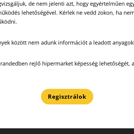
izsgáljuk, de nem jelenti azt, hogy egyértelműen egy
működés lehetőségével. Kérlek ne vedd zokon, ha nem 
űködni.
ek között nem adunk információt a leadott anyagokk
andedben rejlő hipermarket képesség lehetőségét, akko
Regisztrálok