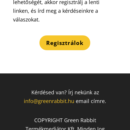
lehetőségét, akkor regisztrálj a lenti
linken, és írd meg a kérdéseinkre a
válaszokat.
Regisztrálok
Kérdésed van? Írj nekünk az
info@greenrabbit.hu
email címre.
COPYRIGHT Green Rabbit
Termékmediátor Kft. Minden Jog