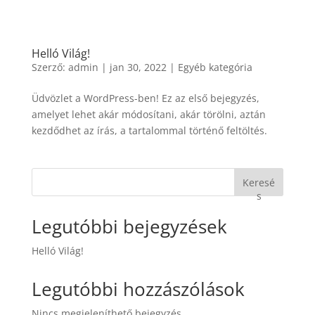
Helló Világ!
Szerző:
admin
|
jan 30, 2022
|
Egyéb kategória
Üdvözlet a WordPress-ben! Ez az első bejegyzés,
amelyet lehet akár módosítani, akár törölni, aztán
kezdődhet az írás, a tartalommal történő feltöltés.
Keresé
s
Legutóbbi bejegyzések
Helló Világ!
Legutóbbi hozzászólások
Nincs megjeleníthető bejegyzés.